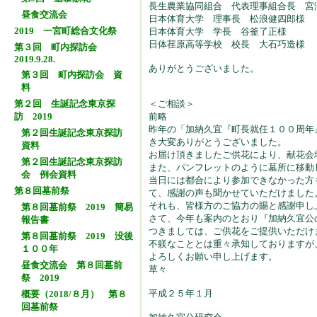
長生農業協同組合 代表理事組合長 宮
昼食交流会
日本体育大学 理事長 松浪健四郎様
2019 一宮町総合文化祭
日本体育大学 学長 谷釜了正様
日体荏原高等学校 校長 大石巧造様
第３回 町内探訪会
2019.9.28.
ありがとうございました。
第３回 町内探訪会 資
料
第２回 生誕記念東京探
＜ご相談＞
訪 2019
前略
昨年の「加納久宜『町長就任１００周年
第２回生誕記念東京探訪
き大変ありがとうございました。
資料
お届け頂きましたご供花により、献花会
第２回生誕記念東京探訪
また、パンフレットのように墓所に移動
会 例会資料
当日には都合により参加できなかった方
第８回墓前祭
て、感謝の声も聞かせていただけました
それも、皆様方のご協力の賜と感謝申し
第８回墓前祭 2019 簡易
さて、今年も案内のとおり『加納久宜公
報告書
つきましては、ご供花をご提供いただけ
第８回墓前祭 2019 没後
不躾なこととは重々承知しておりますが
１００年
よろしくお願い申し上げます。
昼食交流会 第８回墓前
草々
祭 2019
平成２５年１月
概要（2018/８月） 第８
回墓前祭