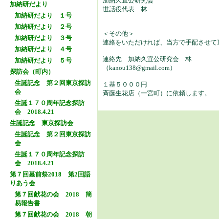
加納久宜公研究会
加納研だより
世話役代表 林
加納研だより １号
加納研だより ２号
＜その他＞
加納研だより ３号
連絡をいただければ、当方で手配させて
加納研だより ４号
連絡先 加納久宜公研究会 林
加納研だより ５号
（kanou138@gmail.com）
探訪会（町内）
生誕記念 第２回東京探訪
１基５０００円
会
斉藤生花店（一宮町）に依頼します。
生誕１７０周年記念探訪
会 2018.4.21
生誕記念 東京探訪会
生誕記念 第２回東京探訪
会
生誕１７０周年記念探訪
会 2018.4.21
第７回墓前祭2018 第2回語
りあう会
第７回献花の会 2018 簡
易報告書
第７回献花の会 2018 朝