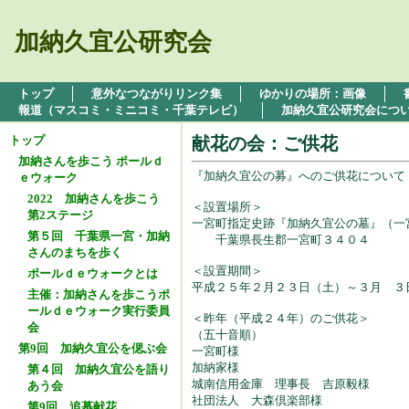
加納久宜公研究会
トップ
意外なつながりリンク集
ゆかりの場所：画像
報道（マスコミ・ミニコミ・千葉テレビ）
加納久宜公研究会につ
トップ
献花の会：ご供花
加納さんを歩こう ポールｄ
『加納久宜公の募』へのご供花につい
ｅウォーク
2022 加納さんを歩こう
＜設置場所＞
第2ステージ
一宮町指定史跡『加納久宜公の墓』（一
第５回 千葉県一宮・加納
千葉県長生郡一宮町３４０４
さんのまちを歩く
＜設置期間＞
ポールｄｅウォークとは
平成２５年２月２３日（土）～３月 ３
主催：加納さんを歩こうポ
ールｄｅウォーク実行委員
＜昨年（平成２４年）のご供花＞
会
（五十音順）
第9回 加納久宜公を偲ぶ会
一宮町様
加納家様
第４回 加納久宜公を語り
城南信用金庫 理事長 吉原毅様
あう会
社団法人 大森倶楽部様
第9回 追慕献花